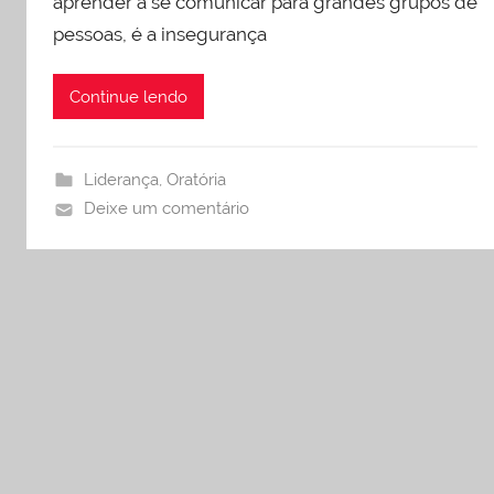
aprender a se comunicar para grandes grupos de
pessoas, é a insegurança
Continue lendo
Liderança
,
Oratória
Deixe um comentário