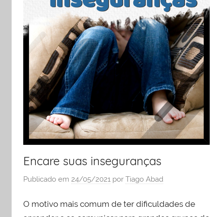
e
liderança
Encare suas inseguranças
Publicado em
24/05/2021
por
Tiago Abad
O motivo mais comum de ter dificuldades de