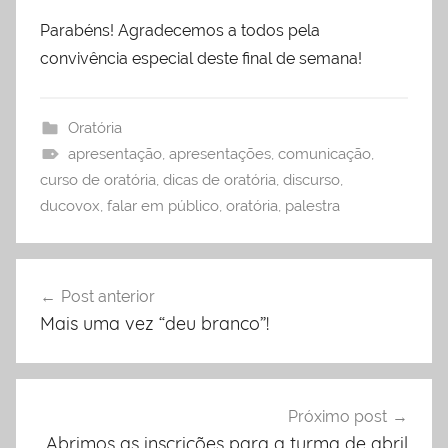
Parabéns! Agradecemos a todos pela
convivência especial deste final de semana!
Oratória
apresentação
,
apresentações
,
comunicação
,
curso de oratória
,
dicas de oratória
,
discurso
,
ducovox
,
falar em público
,
oratória
,
palestra
Navegação
Post anterior
de
Mais uma vez “deu branco”!
Post
Próximo post
Abrimos as inscrições para a turma de abril