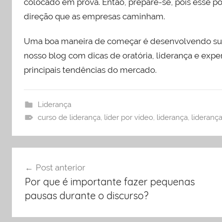
colocado em prova. Então, prepare-se, pois esse pod
direção que as empresas caminham.
Uma boa maneira de começar é desenvolvendo sua
nosso blog com dicas de oratória, liderança e expe
principais tendências do mercado.
Liderança
curso de liderança
,
líder por vídeo
,
liderança
,
lideranç
Navegação
Post anterior
de
Por que é importante fazer pequenas
Post
pausas durante o discurso?