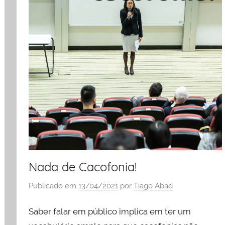
Nada de Cacofonia!
Publicado em
13/04/2021
por
Tiago Abad
Saber falar em público implica em ter um