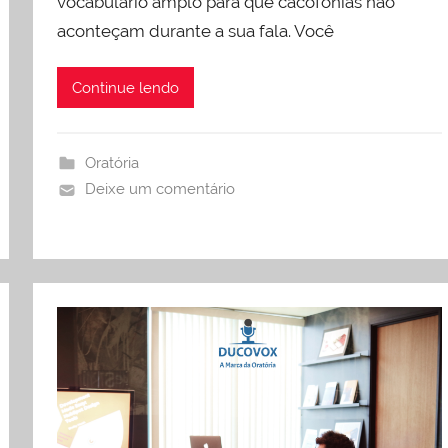
vocabulário amplo para que cacofonias não
aconteçam durante a sua fala. Você
Continue lendo
Oratória
Deixe um comentário