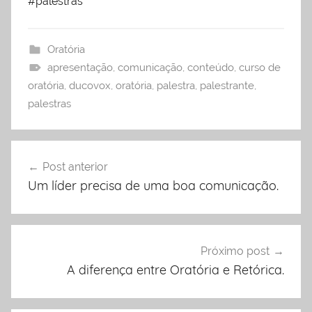
#palestras
Oratória
apresentação
,
comunicação
,
conteúdo
,
curso de
oratória
,
ducovox
,
oratória
,
palestra
,
palestrante
,
palestras
Navegação
Post anterior
de
Um líder precisa de uma boa comunicação.
Post
Próximo post
A diferença entre Oratória e Retórica.